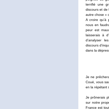
terrifié une g
discours et de
autre chose » 
A croire qu’à p
nous en faudra
peur est mauva
laisserais à d
d’analyser l
discours d’inqu
dans la dépressi
Je ne prêchera
Coué, vous sav
en la répétant 
Je prônerais p
sur notre propr
France est tou