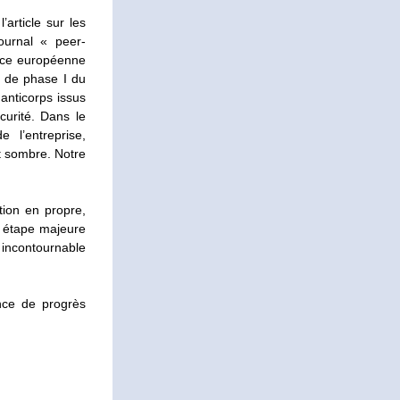
rticle sur les 
ournal « peer-
nce européenne 
 de phase I du 
anticorps issus 
rité. Dans le 
l’entreprise, 
 sombre. Notre 
on en propre, 
 étape majeure 
incontournable 
nce de progrès 