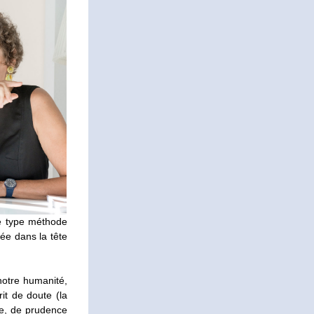
e type méthode 
e dans la tête 
otre humanité, 
it de doute (la 
e, de prudence 