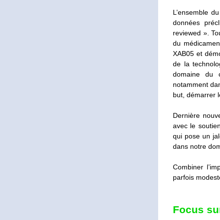
L’ensemble du 
données précl
reviewed ». To
du médicament c
XAB05 et démont
de la technol
domaine du ca
notamment dans
but, démarrer l
Dernière nouv
avec le soutie
qui pose un ja
dans notre dom
Combiner l’imp
parfois modeste
Focus sur