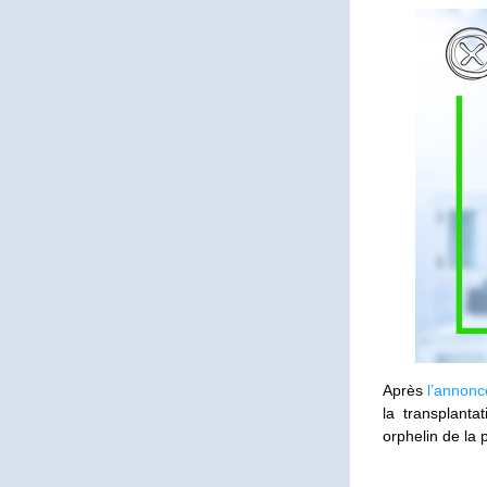
Après 
l’annonc
la transplant
orphelin de la