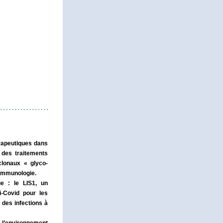
apeutiques dans 
des traitements 
clonaux « glyco-
’immunologie.
e : le LIS1, un 
-Covid pour les 
des infections à 