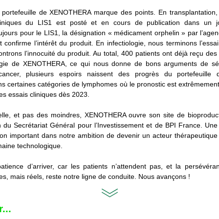
portefeuille de XENOTHERA marque des points. En transplantation, l’a
iniques du LIS1 est posté et en cours de publication dans un j
ujours pour le LIS1, la désignation « médicament orphelin » par l’age
onfirme l’intérêt du produit. En infectiologie, nous terminons l’essai
rons l’innocuité du produit. Au total, 400 patients ont déjà reçu des 
ogie de XENOTHERA, ce qui nous donne de bons arguments de sécu
ncer, plusieurs espoirs naissent des progrès du portefeuille de 
 certaines catégories de lymphomes où le pronostic est extrêmement
es essais cliniques dès 2023.
elle, et pas des moindres, XENOTHERA ouvre son site de bioproducti
n du Secrétariat Général pour l’Investissement et de BPI France. Une
lon important dans notre ambition de devenir un acteur thérapeutique 
aine technologique.
atience d’arriver, car les patients n’attendent pas, et la persévéra
s, mais réels, reste notre ligne de conduite. Nous avançons !
...