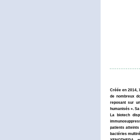
Créée en 2014, 
de nombreux dom
reposant sur un
humanisés ». Sa 
La biotech disp
immunosuppresse
patients atteint
bactéries multir