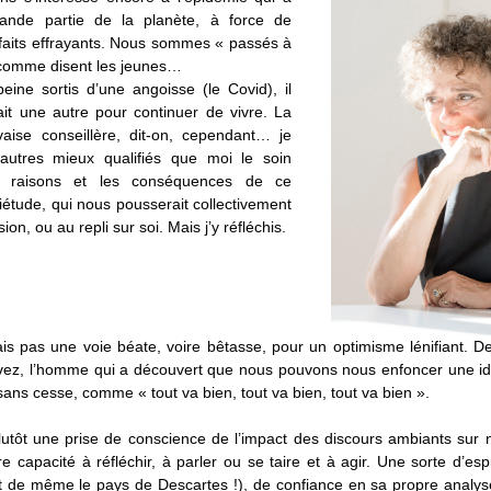
rande partie de la planète, à force de 
 faits effrayants. Nous sommes « passés à 
comme disent les jeunes… 
eine sortis d’une angoisse (le Covid), il 
it une autre pour continuer de vivre. La 
ise conseillère, dit-on, cependant… je 
’autres mieux qualifiés que moi le soin 
es raisons et les conséquences de ce 
iétude, qui nous pousserait collectivement 
on, ou au repli sur soi. Mais j’y réfléchis.
is pas une voie béate, voire bêtasse, pour un optimisme lénifiant. D
ez, l’homme qui a découvert que nous pouvons nous enfoncer une idé
sans cesse, comme « tout va bien, tout va bien, tout va bien ».
lutôt une prise de conscience de l’impact des discours ambiants sur n
e capacité à réfléchir, à parler ou se taire et à agir. Une sorte d’espr
t de même le pays de Descartes !), de confiance en sa propre analys