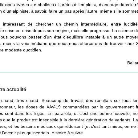
éflexions livrées « emballées et prêtes à l’emploi », d’ancrage dans le rée
n d’un alpiniste, à savoir, faire un pas après l’autre, même si le sommet 
t intéressant de chercher un chemin intermédiaire, entre lucidité 
e crise en crise depuis son origine, mais elle progresse. La science d
ous pouvons passer d’un état d’équilibre instable à un autre moye
 au moins la voie médiane que nous nous efforcerons de trouver che
tre modeste quotidien.
Bel a
E
re actualité
 chaud, très chaud. Beaucoup de travail, des résultats sur tous les 
 honneur, les doses de XAV-19 commandées par le gouvernement fra
les sont dans les frigos. En parallèle, et c’est une bonne nouvelle, n
s que le produit est insensible à la dernière génération de variants. La
es, et les besoins médicaux qui réduisent (et c’est tant mieux, on ne l
l’avenir plus qu’incertain. Histoire à suivre.