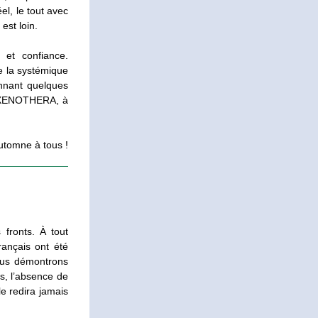
l, le tout avec 
est loin.
et confiance. 
e la systémique 
nnant quelques 
z XENOTHERA, à 
utomne à tous !
fronts. À tout 
nçais ont été 
ous démontrons 
s, l’absence de 
e redira jamais 