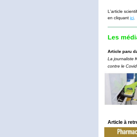
L'article scien
en cliquant 
ici
.
Les médi
Article paru d
La journaliste
contre le Covi
Article à re