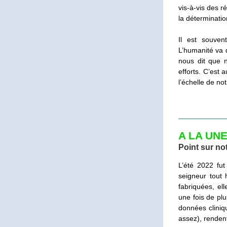
vis-à-vis des r
la déterminatio
Il est souven
L’humanité va d
nous dit que n
efforts. C’est
l’échelle de no
A LA UN
Point sur not
L’été 2022 fut
seigneur tout
fabriquées, el
une fois de plu
données cliniqu
assez), rendent 