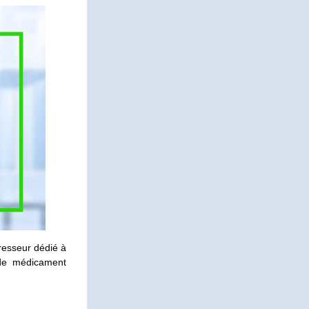
esseur dédié à 
de médicament 