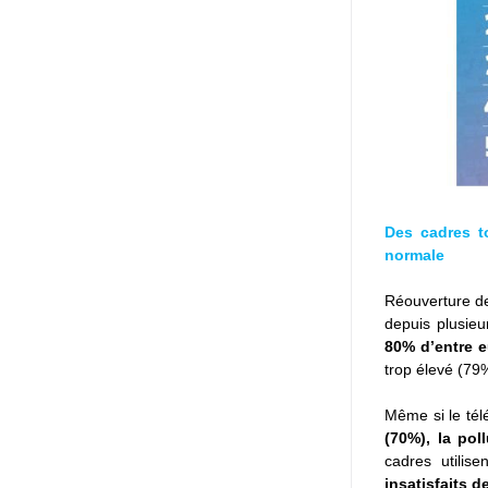
Des cadres to
normale
Réouverture des
depuis plusie
80% d’entre eu
trop élevé (79
Même si le télé
(70%), la pol
cadres utilise
insatisfaits d