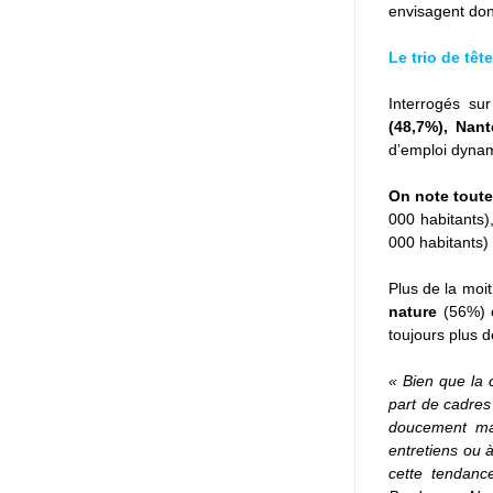
envisagent don
Le trio de tê
Interrogés sur
(48,7%), Nant
d’emploi dynam
On note toute
000 habitants)
000 habitants)
Plus de la moi
nature
 (56%) 
toujours plus d
« Bien que la c
part de cadres
doucement mai
entretiens ou à
cette tendanc