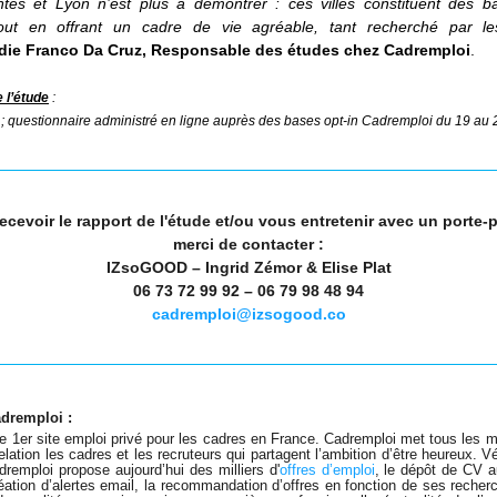
tes et Lyon n’est plus à démontrer : ces villes constituent des bas
ut en offrant un cadre de vie agréable, tant recherché par le
die Franco Da Cruz, Responsable des études chez Cadremploi
.
 l’étude
 : 
 questionnaire administré en ligne auprès des bases opt-in Cadremploi du 19 au 22
ecevoir le rapport de l'étude 
et/ou vous entretenir 
avec un porte-p
merci de contacter :
IZsoGOOD – Ingrid Zémor & Elise Plat
06 73 72 99 92 – 06 79 98 48 94
cadremploi@izsogood.co
dremploi :
le 1er site emploi privé pour les cadres en France. Cadremploi met tous les 
remploi propose aujourd’hui des milliers d'
offres d’emploi
, le dépôt de CV a
réation d’alertes email, la recommandation d’offres en fonction de ses recherc