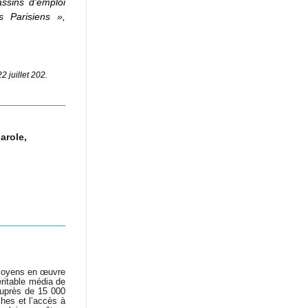
sins d’emploi 
s Parisiens »,
 juillet 202.
arole, 
moyens en œuvre 
pour mettre en relation les cadres et les recruteurs qui partagent l’ambition d’être heureux. Véritable média de 
uprès de 15 000 
hes et l’accès à 