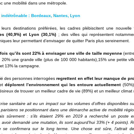
c une mobilité dans une métropole.
te indétrônable : Bordeaux, Nantes, Lyon
 leurs destinations préférées, les cadres plébiscitent une nouvelle 
es (40,9%) et Lyon (30,1%) 
; des villes qui représentent notamme
iques leur permettant d’envisager de quitter Paris plus sereinement.
fois qu’ils sont 22% à envisager une ville de taille moyenne
 (entr
, 20% une grande ville (plus de 100 000 habitants),15% une petite vill
 et 13% la campagne.  
tié des personnes interrogées 
regrettent en effet leur manque de pro
et 
déplorent l’environnement qui les entoure actuellement 
(50%).
ésireux de trouver un meilleur cadre de vie (89%) et un meilleur climat
rise sanitaire ait eu un impact sur les volumes d’offres disponibles su
 parisiens se positionnant dans une démarche active de mobilité régi
s sûrement : s’ils étaient 29% en 2019 a recherché un poste e
 avoir demandé une mutation, ils sont aujourd’hui 33% (+ 4 points). Re
e se confirmera sur le long terme. Une chose est sûre, l’attrait de