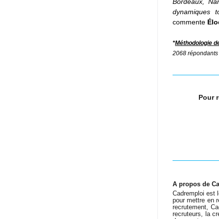
Bordeaux, Nan
dynamiques to
commente 
Élo
*
Méthodologie de
2068 répondants ;
Pour r
A propos de Ca
Cadremploi est 
recrutement, Cad
recruteurs, la c