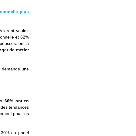
sonnelle plus 
larent vouloir 
onnelle et 62% 
pousseraient à 
ger de métier 
t demandé une 
x. 
66%  ont en 
 des tendances 
ement pour les 
 30% du panel 