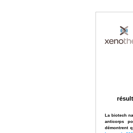
résul
La biotech na
anticorps po
démontrent qu