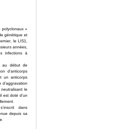
polyclonaux « 
e génétique et 
emier, le LIS1, 
sieurs années, 
 infections à 
 au début de 
on d'anticorps 
 un anticorps 
e d’aggravation 
eutralisant le 
l est doté d’un 
ellement.
inscrit dans 
enue depuis sa 
e.