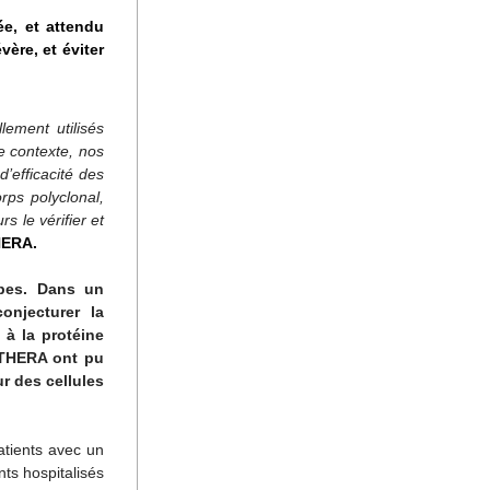
e, et attendu 
ère, et éviter 
ment utilisés 
 contexte, nos 
efficacité des 
ps polyclonal, 
 le vérifier et 
HERA.
pes. Dans un 
njecturer la 
à la protéine 
THERA ont pu 
r des cellules 
tients avec un 
ts hospitalisés 