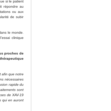
e si le patient 
t répondre au 
ations ou aux 
larité de subir 
dans le monde. 
essai clinique 
s proches de 
hérapeutique 
afin que notre 
ns nécessaires 
sion rapide du 
aitements sont 
oses de XAV-19 
s qui en auront 