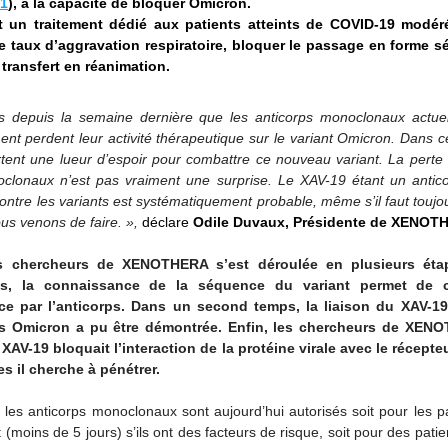
21
), a la capacité de bloquer Omicron.
 un traitement dédié aux patients atteints de COVID-19 modéré
e taux d’aggravation respiratoire, bloquer le passage en forme sév
transfert en réanimation.
 depuis la semaine dernière que les anticorps monoclonaux actuelle
nt perdent leur activité thérapeutique sur le variant Omicron. Dans ce
rtent une lueur d’espoir pour combattre ce nouveau variant. La perte d’
clonaux n’est pas vraiment une surprise. Le XAV-19 étant un anticor
contre les variants est systématiquement probable, même s’il faut toujours
us venons de faire. », 
déclare
 Odile Duvaux, Présidente de XENOT
s chercheurs de XENOTHERA s’est déroulée en plusieurs éta
s, la connaissance de la séquence du variant permet de co
e par l’anticorps. Dans un second temps, la liaison du XAV-19 
us Omicron a pu être démontrée. Enfin, les chercheurs de XENO
e XAV-19 bloquait l’interaction de la protéine virale avec le récepteu
s il cherche à pénétrer.
les anticorps monoclonaux sont aujourd’hui autorisés soit pour les pa
(moins de 5 jours) s’ils ont des facteurs de risque, soit pour des patien