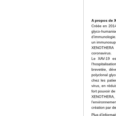
A propos de 
Créée en 2014
glyco-humanisé
d’immunologie. 
un immunosuppr
XENOTHERA a i
coronavirus. 
Le XAV-19 es
l’hospitalisat
brevetée, dév
polyclonal glyc
chez les patie
virus, en rédui
fort pouvoir de 
XENOTHERA, m
l’environnemen
création par de
Plus d’informa