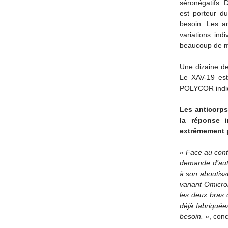
séronégatifs. D
est porteur d
besoin. Les a
variations indi
beaucoup de m
Une dizaine de
Le XAV-19 est 
POLYCOR indiqu
Les anticorp
la réponse i
extrêmement p
« Face au cont
demande d’auto
à son aboutiss
variant Omicro
les deux bras 
déjà fabriquées
besoin. »
, conc