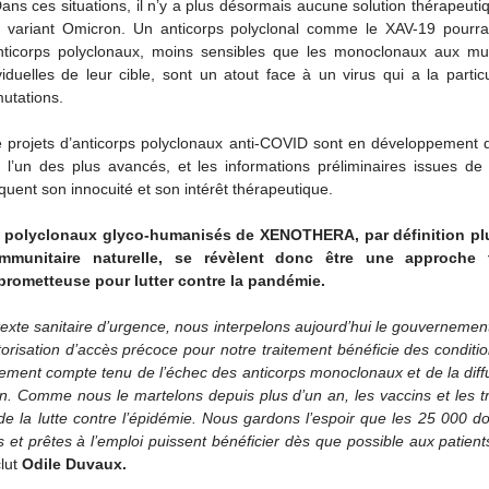
ans ces situations, il n’y a plus désormais aucune solution thérapeutiqu
u variant Omicron. Un anticorps polyclonal comme le XAV-19 pourrai
nticorps polyclonaux, moins sensibles que les monoclonaux aux mut
viduelles de leur cible, sont un atout face à un virus qui a la particu
utations. 
 projets d’anticorps polyclonaux anti-COVID sont en développement 
l’un des plus avancés, et les informations préliminaires issues de l’
ent son innocuité et son intérêt thérapeutique.
s polyclonaux glyco-humanisés de XENOTHERA, par définition plu
mmunitaire naturelle, se révèlent donc être une approche t
rometteuse pour lutter contre la pandémie.
exte sanitaire d’urgence, nous interpelons aujourd’hui le gouvernement 
risation d’accès précoce pour notre traitement bénéficie des conditio
ement compte tenu de l’échec des anticorps monoclonaux et de la diffu
n. Comme nous le martelons depuis plus d’un an, les vaccins et les tr
de la lutte contre l’épidémie. Nous gardons l’espoir que les 25 000 d
 et prêtes à l’emploi puissent bénéficier dès que possible aux patient
lut 
Odile Duvaux.