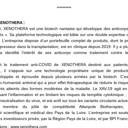
**********
XENOTHERA :
, XENOTHERA est une biotech nantaise qui développe des anticorps 
s ». Sa plateforme technologique est bâtie sur une double expertise d
L’entreprise dispose d’un portefeuille complet de produits, dont le pr
esseur dans la transplantation, est en clinique depuis 2019. Il y a plu
dentifié l’intérêt de ses anticorps comme traitement contre les
t le traitement anti-COVID de XENOTHERA destiné aux patients
ion, il s’appuie sur une technologie propriétaire unique de producti
eloppée et éprouvée depuis plusieurs années par la biotech. C’est
o-humanisé antiviral qui a pour effet thérapeutique de réduire le risqu
nts atteints des formes modérées de la maladie. Le XAV-19 agit en n
sant l’inflammation et en limitant les risques de tempête cytokinique ; i
neutralisation du virus, et est actif sur tous les variants circulants actu
embre du pôle de compétitivité Atlanpole Biotherapies, s’
t scientifique et médical des Pays de la Loire. L’entreprise est sout
s investisseurs privés, par la Région Pays de la Loire, et par BPI Franc
tions : www.xenothera.com