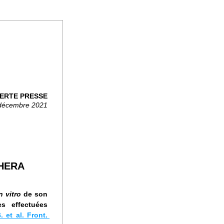
ERTE PRESSE
 décembre 2021
THERA 
n vitro
 de son 
s effectuées 
 et al. Front. 