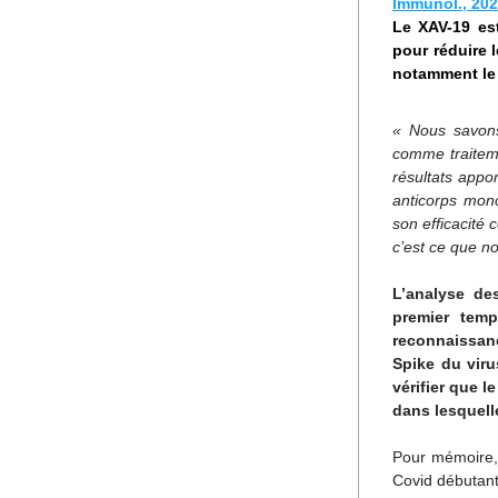
Immunol., 20
Le XAV-19 est
pour réduire l
notamment le 
« Nous savons
comme traiteme
résultats appo
anticorps mono
son efficacité 
c’est ce que no
L’analyse de
premier temp
reconnaissanc
Spike du vir
vérifier que l
dans lesquelle
Pour mémoire, 
Covid débutant 